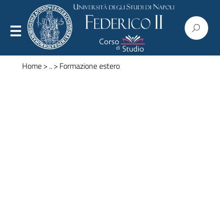
Home
>
..
>
Formazione estero
Presentazione
Organizzazione
Regolamenti
Commissioni
Consiglio
Corpo docente
Modulistica